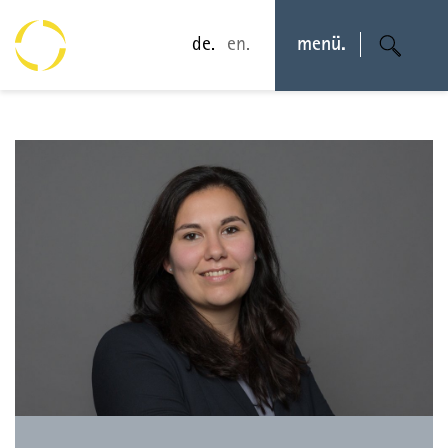
de.
en.
menü.